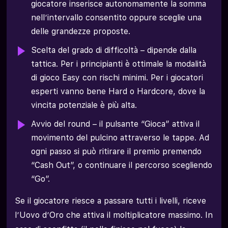
giocatore inserisce autonomamente la somma
nell’intervallo consentito oppure sceglie una
delle grandezze proposte.
Scelta del grado di difficoltà – dipende dalla
tattica. Per i principianti è ottimale la modalità
di gioco Easy con rischi minimi. Per i giocatori
esperti vanno bene Hard o Hardcore, dove la
vincita potenziale è più alta.
Avvio del round – il pulsante “Gioca” attiva il
movimento del pulcino attraverso le tappe. Ad
ogni passo si può ritirare il premio premendo
“Cash Out”, o continuare il percorso scegliendo
“Go”.
Se il giocatore riesce a passare tutti i livelli, riceve
l’Uovo d’Oro che attiva il moltiplicatore massimo. In