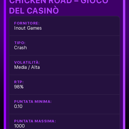
CHICKEN ROAD – GIOCO
DEL CASINÒ
FORNITORE:
Inout Games
TIPO:
Crash
VOLATILITÀ:
Media / Alta
RTP:
98%
PUNTATA MINIMA:
0.10
PUNTATA MASSIMA:
1000