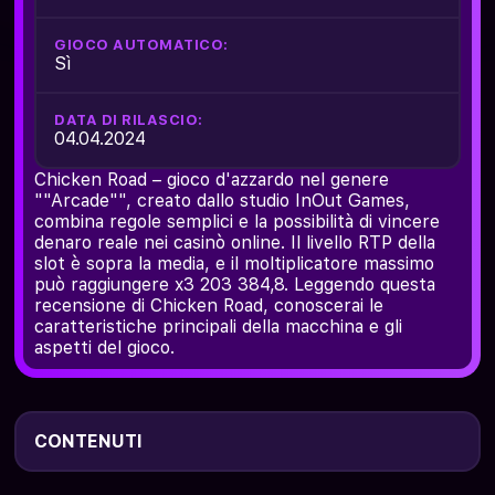
GIOCO AUTOMATICO:
Sì
DATA DI RILASCIO:
04.04.2024
Chicken Road – gioco d'azzardo nel genere
""Arcade"", creato dallo studio InOut Games,
combina regole semplici e la possibilità di vincere
denaro reale nei casinò online. Il livello RTP della
slot è sopra la media, e il moltiplicatore massimo
può raggiungere x3 203 384,8. Leggendo questa
recensione di Chicken Road, conoscerai le
caratteristiche principali della macchina e gli
aspetti del gioco.
CONTENUTI
Top casinò per giocare a Chicken Road