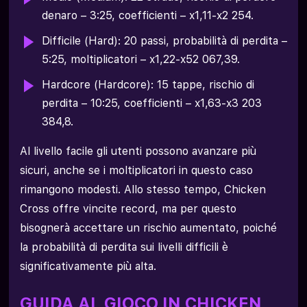
denaro – 3:25, coefficienti – x1,11-x2 254.
Difficile (Hard): 20 passi, probabilità di perdita –
5:25, moltiplicatori – x1,22-x52 067,39.
Hardcore (Hardcore): 15 tappe, rischio di
perdita – 10:25, coefficienti – x1,63-x3 203
384,8.
Al livello facile gli utenti possono avanzare più
sicuri, anche se i moltiplicatori in questo caso
rimangono modesti. Allo stesso tempo, Chicken
Cross offre vincite record, ma per questo
bisognerà accettare un rischio aumentato, poiché
la probabilità di perdita sui livelli difficili è
significativamente più alta.
GUIDA AL GIOCO IN CHICKEN